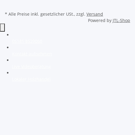
* Alle Preise inkl. gesetzlicher USt., zzgl.
Versand
Powered by
JTL-Shop
05181 8529060
Kontakt aufnehmen
Live Videoberatung
Lokaler Holzhandel