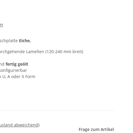
bH
ischplatte
Eiche,
urchgehende Lamellen (120-240 mm breit)
und
fertig geölt
konfigurierbar
n U, A oder X Form
Ausland abweichend)
Frage zum Artikel