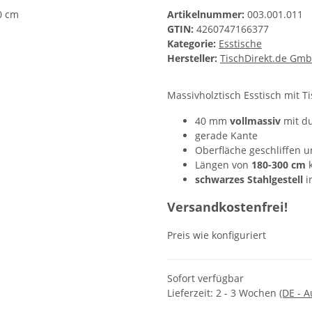
Artikelnummer:
003.001.011
GTIN:
4260747166377
Kategorie:
Esstische
Hersteller:
TischDirekt.de Gm
Massivholztisch Esstisch mit T
40 mm
vollmassiv
mit d
gerade Kante
Oberfläche geschliffen 
Längen von
180-300 cm
schwarzes Stahlgestell
i
Versandkostenfrei!
Preis wie konfiguriert
Sofort verfügbar
Lieferzeit:
2 - 3 Wochen
(DE - 